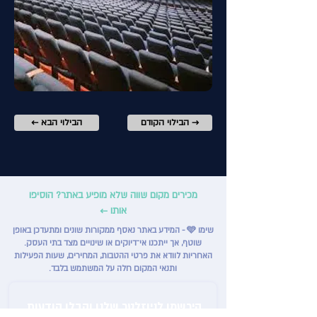
הבילוי הקודם →
← הבילוי הבא
מכירים מקום שווה שלא מופיע באתר? הוסיפו
אותו ←
שימו 🩵 - המידע באתר נאסף ממקורות שונים ומתעדכן באופן
שוטף, אך ייתכנו אי־דיוקים או שינויים מצד בתי העסק.
האחריות לוודא את פרטי ההטבות, המחירים, שעות הפעילות
ותנאי המקום חלה על המשתמש בלבד.
הירשמו לניוזלטר שלנו וקבלו הודעות 