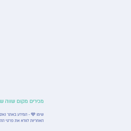
מכירים מקום שווה ש
שימו 🩵 - המידע באתר נאסף ממקורות שונים ומתעדכן באופן שוטף, אך ייתכנו אי־דיוקים או שינויים מצד בתי העסק.
האחריות לוודא את פרטי הה