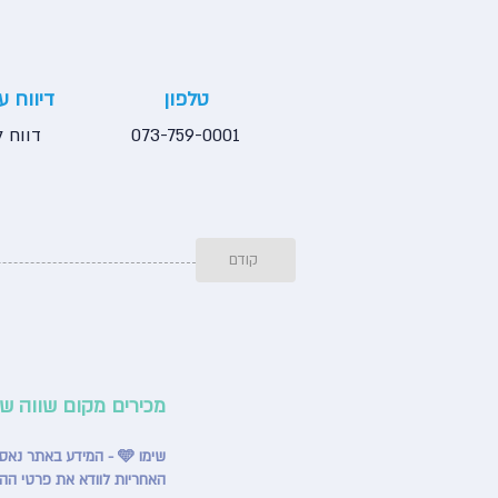
טלפון
דיווח 
073-759-0001
דווח ל
קודם
מכירים מקום שווה ש
שימו 🩵 - המידע באתר נאסף ממקורות שונים ומתעדכן באופן שוטף, אך ייתכנו אי־דיוקים או שינויים מצד בתי העסק.
האחריות לוודא את פרטי הה