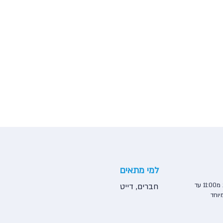
למי מתאים
בראנץ׳ שיכורים בשבת מ11:00 עד
חברים, דייט