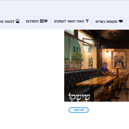
👔 האפי האוור לעסקים
🫶🏻 התנדבות
🍽️ מקומות כשרים
💻 לפטופ פרנ
לא כשר