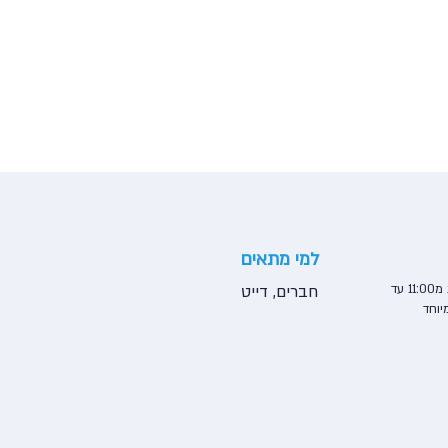
למי מתאים
בראנץ׳ שיכורים בשבת מ11:00 עד
חברים, דייט