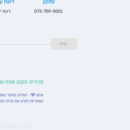
טלפון
דיווח 
073-759-0001
דווח ל
קודם
מכירים מקום שווה ש
שימו 🩵 - המידע באתר נאסף ממקורות שונים ומתעדכן באופן שוטף, אך ייתכנו אי־דיוקים או שינויים מצד בתי העסק.
האחריות לוודא את פרטי הה
דברו עם HappyTLV