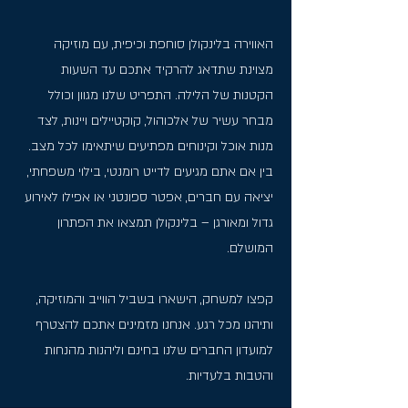
האווירה בלינקולן סוחפת וכיפית, עם מוזיקה
מצוינת שתדאג להרקיד אתכם עד השעות
הקטנות של הלילה. התפריט שלנו מגוון וכולל
מבחר עשיר של אלכוהול, קוקטיילים ויינות, לצד
מנות אוכל וקינוחים מפתיעים שיתאימו לכל מצב.
בין אם אתם מגיעים לדייט רומנטי, בילוי משפחתי,
יציאה עם חברים, אפטר ספונטני או אפילו לאירוע
גדול ומאורגן – בלינקולן תמצאו את הפתרון
המושלם.
קפצו למשחק, הישארו בשביל הווייב והמוזיקה,
ותיהנו מכל רגע. אנחנו מזמינים אתכם להצטרף
למועדון החברים שלנו בחינם וליהנות מהנחות
והטבות בלעדיות.