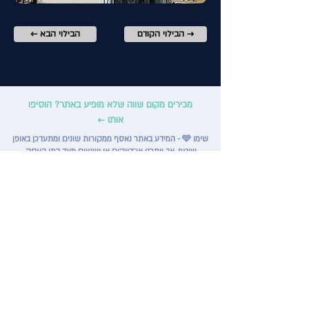
הבילוי הקודם →
← הבילוי הבא
מכירים מקום שווה שלא מופיע באתר? הוסיפו
אותו ←
שימו 🩵 - המידע באתר נאסף ממקורות שונים ומתעדכן באופן
שוטף, אך ייתכנו אי־דיוקים או שינויים מצד בתי העסק.
האחריות לוודא את פרטי ההטבות, המחירים, שעות הפעילות
ותנאי המקום חלה על המשתמש בלבד.
הירשמו לניוזלטר שלנו וקבלו הודעות 
על האפי האוור, מבצעים חדשים בעיר 
ועוד!
שליחה