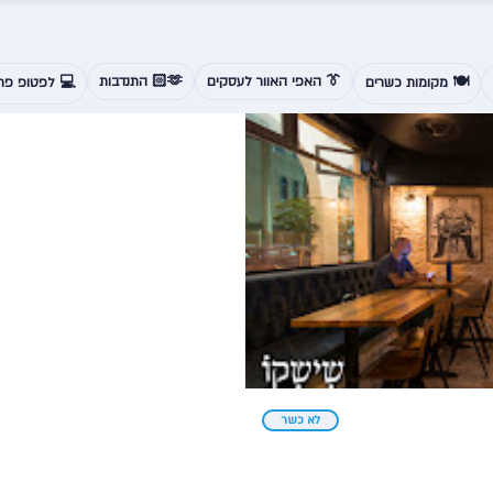
👔 האפי האוור לעסקים
🫶🏻 התנדבות
🍽️ מקומות כשרים
💻 לפטופ פרנ
לא כשר