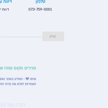
טלפון
דיווח 
073-759-0001
דווח ל
קודם
מכירים מקום שווה ש
שימו 🩵 - המידע באתר נאסף ממקורות שונים ומתעדכן באופן שוטף, אך ייתכנו אי־דיוקים או שינויים מצד בתי העסק.
האחריות לוודא את פרטי הה
דברו עם HappyTLV