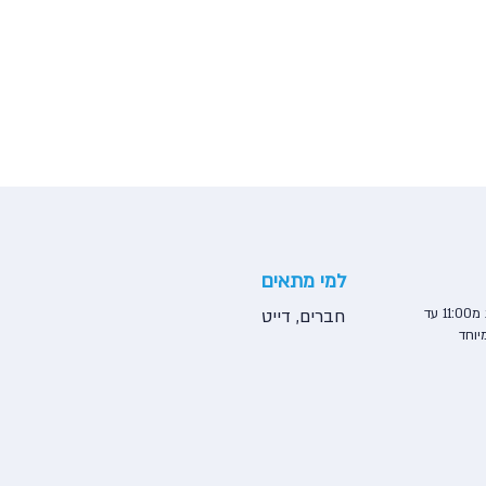
למי מתאים
בראנץ׳ שיכורים בשבת מ11:00 עד
חברים, דייט