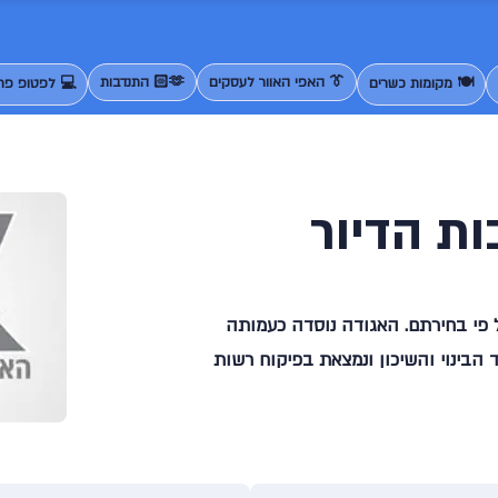
👔 האפי האוור לעסקים
🫶🏻 התנדבות
🍽️ מקומות כשרים
💻 לפטופ פרנ
ת הדיור
ל פי בחירתם. האגודה נוסדה כעמותה
 הבינוי והשיכון ונמצאת בפיקוח רשות