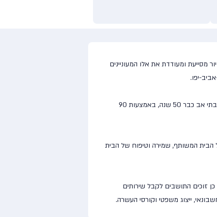
 מסייעת ומעודדת את אלו המעוניינים
ביב-יפו.
האגודה לתרבות הדיור נוסדה בשנת 1964 כעמותת מלכ"ר, ע"י ממשלת ישראל ומשרד השיכון האגודה משרתת כחצי מיליון בתי אב כבר 50 שנה, באמצעות 90
ל הבית המשותף, שמירה וטיפוח של הבית
ו כן זוכים התושבים לקבל שירותים