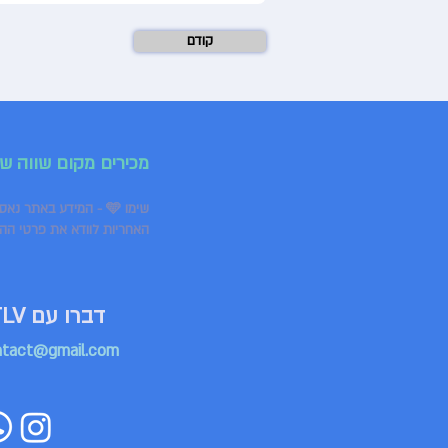
קודם
מכירים מקום שווה ש
שימו 🩵 - המידע באתר נאסף ממקורות שונים ומתעדכן באופן שוטף, אך ייתכנו אי־דיוקים או שינויים מצד בתי העסק.
האחריות לוודא את פרטי הה
דברו עם HappyTLV
ntact@gmail.com