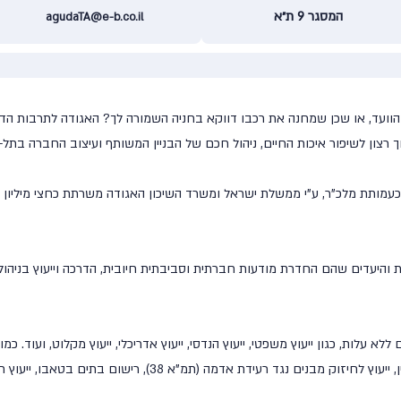
המסגר 9 ת״א
agudaTA@e-b.co.il
וועד, או שכן שמחנה את רכבו דווקא בחניה השמורה לך? האגודה לתרבות הדיור
צון לשיפור איכות החיים, ניהול חכם של הבניין המשותף ועיצוב החברה בתל-א
 והיעדים שהם החדרת מודעות חברתית וסביבתית חיובית, הדרכה וייעוץ בניהו
 עלות, כגון ייעוץ משפטי, ייעוץ הנדסי, ייעוץ אדריכלי, ייעוץ מקלוט, ועוד. כמ
ידת אדמה (תמ"א 38), רישום בתים בטאבו, ייעוץ חשבונאי, ייצוג משפטי וקורסי העשרה.