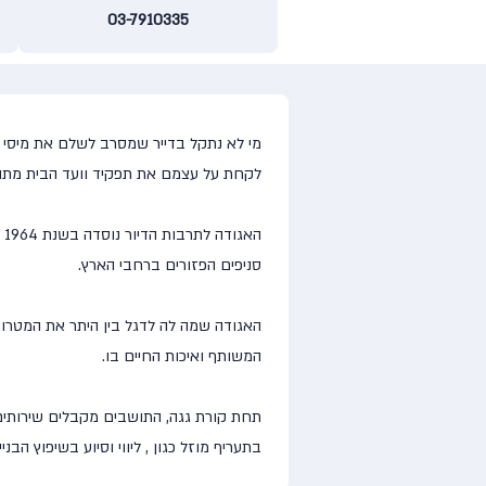
03-7910335
מי לא נתקל בדייר שמסרב לשלם את מיסי ה
לקחת על עצמם את תפקיד וועד הבית מתוך ר
סניפים הפזורים ברחבי הארץ.
האגודה שמה לה לדגל בין היתר את המטרות
המשותף ואיכות החיים בו.
תחת קורת גגה, התושבים מקבלים שירותים ללא
בתעריף מוזל כגון , ליווי וסיוע בשיפוץ הבניין, ייעוץ לחיזוק מבנים נגד רע