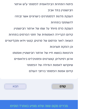
פיתוח התחרות הבינלאומית לפסנתר ע"ש ארתור
רובינשטיין בתל אביב
הענקת מלגות לפסנתרנים כישרוניים אשר נבחרו
להשתתף בתחרות
הענקת פרס מיוחד על שמו של ארתור רובינשטיין
קידום הקריירה האמנותית של חתני הפרסים בתחרות
הוצאה לאור ופרסום של סרטים, קטעי וידאו ותקליטורים
וכן הפקת תערוכות
והרצאות בנושא חייו של ארתור רובינשטיין ואמנותו
ארגון רסיטלים, קונצרטים ופסטיבלים בינלאומיים
שיוקדשו לאמנות הגדולה של הפסנתר
קידום אמנות הפסנתר ברחבי העולם
קודם
הבא
מכירים מקום שווה שלא מופיע באתר? הוסיפו