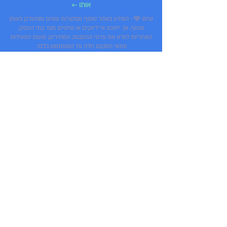
אותו ←
שימו 🩵 - המידע באתר נאסף ממקורות שונים ומתעדכן באופן
שוטף, אך ייתכנו אי־דיוקים או שינויים מצד בתי העסק.
האחריות לוודא את פרטי ההטבות, המחירים, שעות הפעילות
ותנאי המקום חלה על המשתמש בלבד.
הירשמו לניוזלטר שלנו וקבלו הודעות 
על האפי האוור, מבצעים חדשים בעיר 
ועוד!
שליחה
*
אני מעוניין לקבל תוכן ומידע שיווקי 
במייל (ניתן להסיר בכל עת)
דברו עם HappyTLV
Happytlvcontact@gmail.com