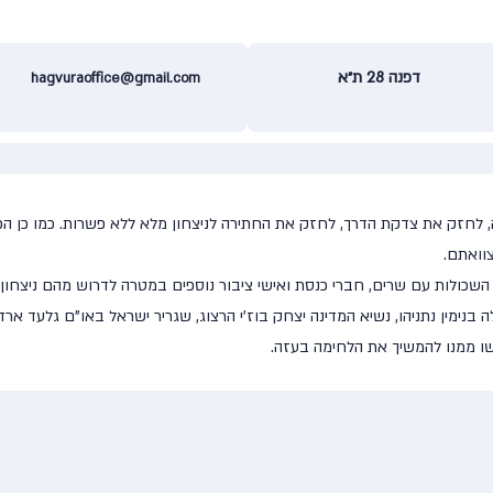
דפנה 28 ת״א
hagvuraoffice@gmail.com
לחזק את צדקת הדרך, לחזק את החתירה לניצחון מלא ללא פשרות. כמו כן הפ
וואתם.
כולות עם שרים, חברי כנסת ואישי ציבור נוספים במטרה לדרוש מהם ניצחון כ
נימין נתניהו, נשיא המדינה יצחק בוז'י הרצוג, שגריר ישראל באו"ם גלעד ארדן
שו ממנו להמשיך את הלחימה בעזה.