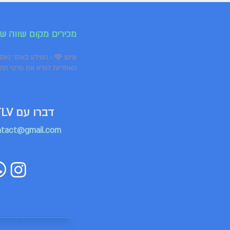
מכירים מקום שווה ש
שימו 🩵 - המידע באתר נאסף ממקורות שונים ומתעדכן באופן שוטף, אך ייתכנו אי־דיוקים או שינויים מצד בתי העסק.
האחריות לוודא את פרטי הה
דברו עם HappyTLV
ntact@gmail.com