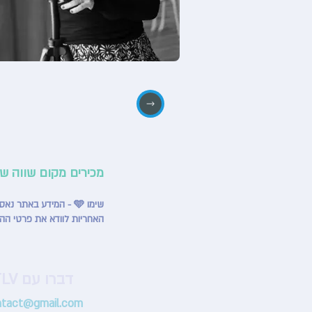
מכירים מקום שווה ש
שימו 🩵 - המידע באתר נאסף ממקורות שונים ומתעדכן באופן שוטף, אך ייתכנו אי־דיוקים או שינויים מצד בתי העסק.
האחריות לוודא את פרטי הה
דברו עם HappyTLV
ntact@gmail.com